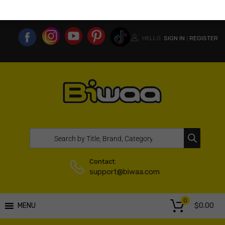
MY ACCOUNT
WISHLIST
COMPARE LIST
USA WEBSITE
HELLO.
SIGN IN
REGISTER
|
Contact:
support@biwaa.com
0
$
0.00
MENU