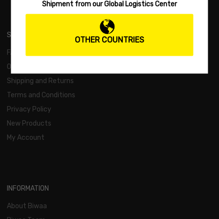
Shipment from our Global Logistics Center
SUPPORT
OTHER COUNTRIES
FAQs
Order and Payment
Shipping and Returns
Terms and Conditions
Privacy Policy
New Products
My Account
INFORMATION
About Biwaa