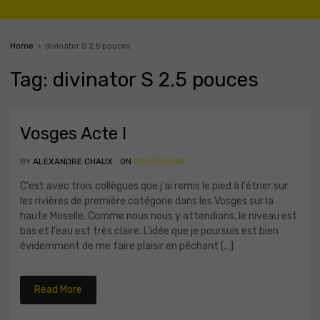
Home
divinator S 2.5 pouces
Tag
:
divinator
S 2.5 pouces
Vosges Acte I
BY
ALEXANDRE CHAUX
ON
03/09/2014
C'est avec trois collègues que j'ai remis le pied à l'étrier sur
les rivières de première catégorie dans les Vosges sur la
haute Moselle. Comme nous nous y attendions, le niveau est
bas et l'eau est très claire. L'idée que je poursuis est bien
évidemment de me faire plaisir en pêchant [...]
Read More