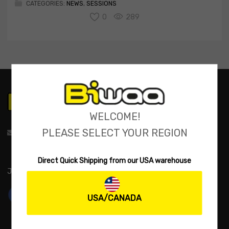
CATEGORIES:
NEWS
,
SESSIONS
0
289
WELCOME!
PLEASE SELECT YOUR REGION
support@biwaa.com
Direct Quick Shipping from our USA warehouse
JOIN US:
USA/CANADA