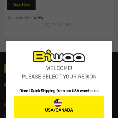
Read More
CATEGORIES:
NEWS
0
287
WELCOME!
PLEASE SELECT YOUR REGION
support@biwaa.com
Direct Quick Shipping from our USA warehouse
JOIN US:
USA/CANADA