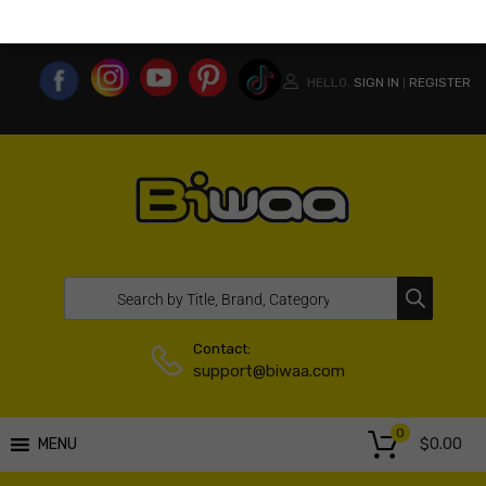
MY ACCOUNT
WISHLIST
COMPARE LIST
USA WEBSITE
HELLO.
SIGN IN
REGISTER
|
Contact:
support@biwaa.com
0
$
0.00
MENU