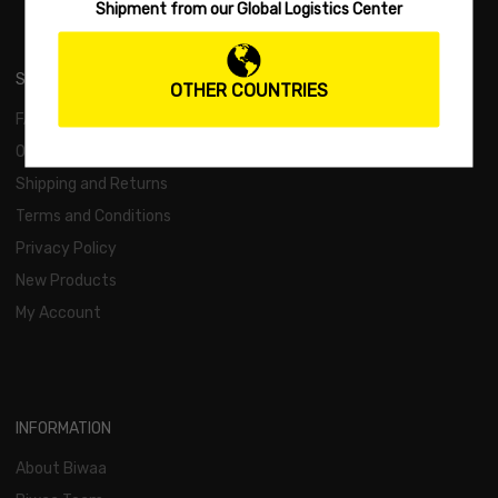
Shipment from our Global Logistics Center
SUPPORT
OTHER COUNTRIES
FAQs
Order and Payment
Shipping and Returns
Terms and Conditions
Privacy Policy
New Products
My Account
INFORMATION
About Biwaa