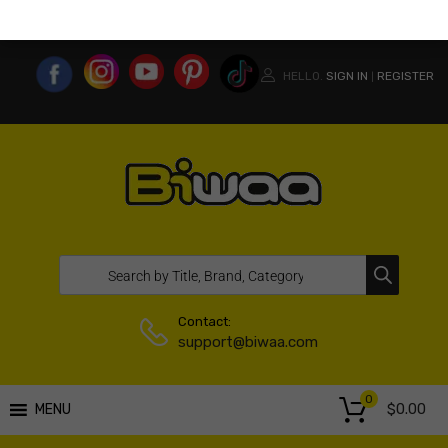
MY ACCOUNT
WISHLIST
COMPARE LIST
USA WEBSITE
HELLO.
SIGN IN
REGISTER
|
Contact:
support@biwaa.com
0
$
0.00
MENU