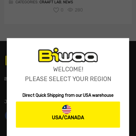
CATEGORIES:
CRAAFT LAB
,
NEWS
0
280
WELCOME!
PLEASE SELECT YOUR REGION
support@biwaa.com
Direct Quick Shipping from our USA warehouse
JOIN US:
USA/CANADA