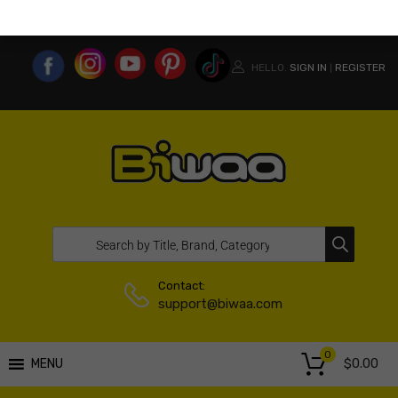
MY ACCOUNT
WISHLIST
COMPARE LIST
USA WEBSITE
HELLO.
SIGN IN
REGISTER
|
Contact:
support@biwaa.com
0
$
0.00
MENU