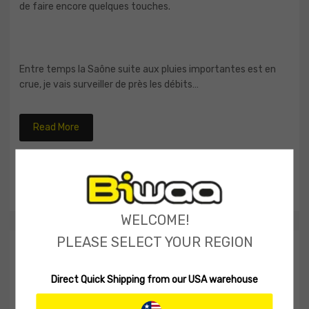
de faire encore quelques touches.
Entre temps la Saône suite aux pluies importantes est en
crue, je vais surveiller de près les débits…
Read More
CATEGORIES:
SESSIONS
0
204
WELCOME!
PLEASE SELECT YOUR REGION
STREET SESSION
Direct Quick Shipping from our USA warehouse
BY
ALEXANDRE CHAUX
ON
05/17/2012
Petite sortie à Lyon ce matin en compagnie de Xavier pour