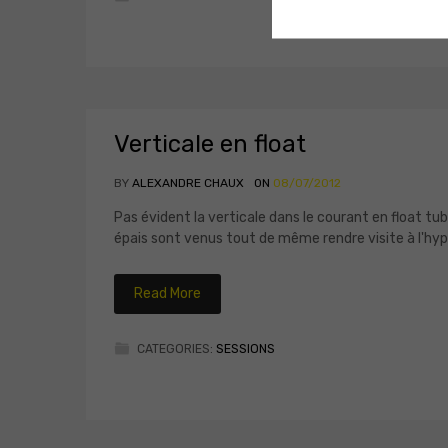
Verticale en float
BY
ALEXANDRE CHAUX
ON
08/07/2012
Pas évident la verticale dans le courant en float tube
épais sont venus tout de même rendre visite à l'hyp
Read More
CATEGORIES:
SESSIONS