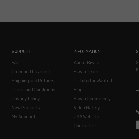
SUPPORT
INFORMATION
S
FAQs
About Biwaa
S
n
Order and Payment
Biwaa Team
Shipping and Returns
Distributor Wanted
Terms and Conditions
Blog
Privacy Policy
Biwaa Community
New Products
Video Gallery
W
My Account
USA Website
Contact Us