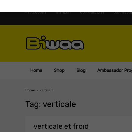
MY ACCOUNT
WISHLIST
COMPARE LIST
USA WEBSI
Home
Shop
Blog
Ambassador Pro
Home
verticale
Tag
:
verticale
verticale et froid