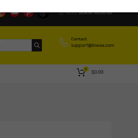
HELLO.
SIGN IN
REGISTER
|
Contact:
support@biwaa.com
0
$
0.00