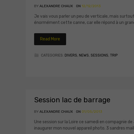
BY
ALEXANDRE CHAUX
ON
12/12/2013
Je vais vous parler un peu de verticale, mais surtout
énormément cette canne, car elle répond à un grand 
Read More
CATEGORIES:
DIVERS
,
NEWS
,
SESSIONS
,
TRIP
Session lac de barrage
BY
ALEXANDRE CHAUX
ON
01/05/2013
Une session sur la Loire ce samedi en compagnie de
inaugurer mon nouvel appareil photo. 3 sandres maill