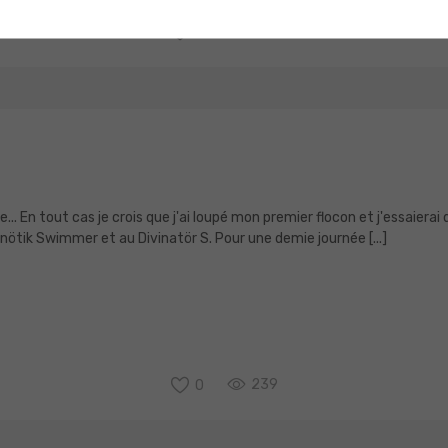
0
268
... En tout cas je crois que j'ai loupé mon premier flocon et j'essaiera
nötik Swimmer et au Divinatör S. Pour une demie journée [...]
0
239