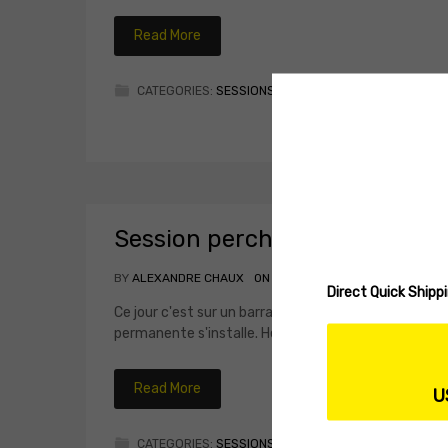
Read More
CATEGORIES:
SESSIONS
Session perche
BY
ALEXANDRE CHAUX
ON
12/01/2012
Direct Quick Ship
Ce jour c'est sur un barrage de Loire que nous nous
permanente s'installe. Heureusement nous n'avons p
Read More
U
CATEGORIES:
SESSIONS