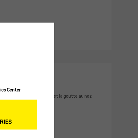
ics Center
ge s'est regroupé en boule, et la goutte au nez
cales [...]
RIES