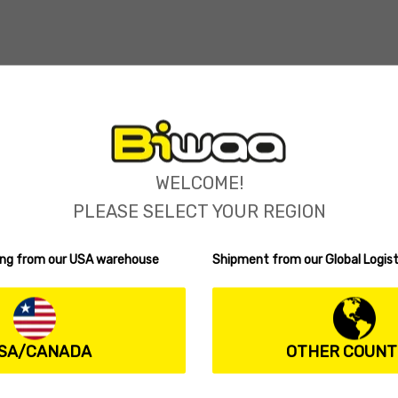
0
277
WELCOME!
PLEASE SELECT YOUR REGION
ping from our USA warehouse
Shipment from our Global Logist
 étions retrouvé avec Stéphane. Les températures ont chuté, le fourra
as vraiment de vent et nous pouvons commencer par des dérives verti
SA/CANADA
OTHER COUNT