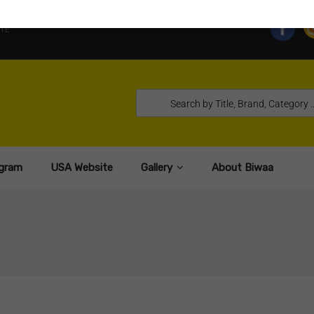
TE
gram
USA Website
Gallery
About Biwaa