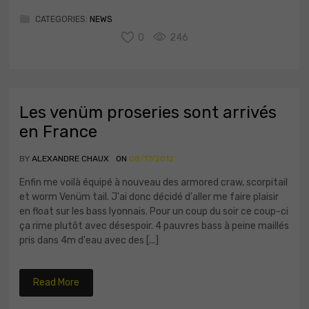
CATEGORIES:
NEWS
0
246
Les venüm proseries sont arrivés
en France
BY
ALEXANDRE CHAUX
ON
08/17/2012
Enfin me voilà équipé à nouveau des armored craw, scorpitail
et worm Venüm tail. J'ai donc décidé d'aller me faire plaisir
en float sur les bass lyonnais. Pour un coup du soir ce coup-ci
ça rime plutôt avec désespoir. 4 pauvres bass à peine maillés
pris dans 4m d'eau avec des [...]
Read More