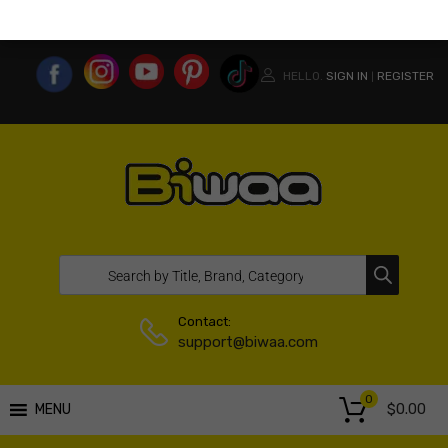
MY ACCOUNT
WISHLIST
COMPARE LIST
USA WEBSITE
HELLO.
SIGN IN
REGISTER
|
Contact:
support@biwaa.com
0
$
0.00
MENU