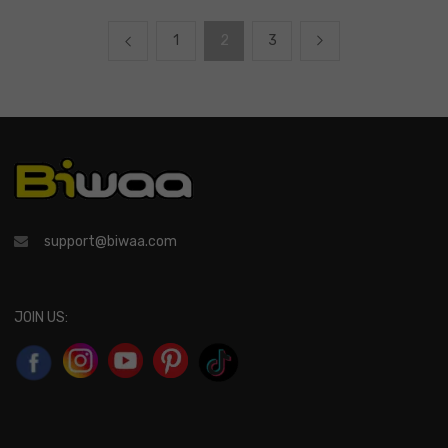
1
2
3
support@biwaa.com
JOIN US: