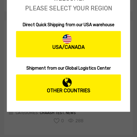
PLEASE SELECT YOUR REGION
Direct Quick Shipping from our USA warehouse
Déja A. Craw !
BY
ALEXANDRE CHAUX
ON
06/17/2012
USA/CANADA
Alors que la production de l'Armored Craw a été lancé suite à
la validation de nos protos, nous continuons à nous faire
plaisir avec les quelques échantillons que nous avons à
Shipment from our Global Logistics Center
disposition. Jusqu'à présent tous nos tests ont été réalisés
sur du bass, il est clair que ce produit a été [...]
OTHER COUNTRIES
Read More
CATEGORIES:
CRAASH TEST
,
NEWS
0
288