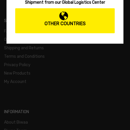
Shipment from our Global Logistics Center
SUPPORT
OTHER COUNTRIES
FAQs
Order and Payment
Shipping and Returns
Terms and Conditions
Privacy Policy
New Products
My Account
INFORMATION
About Biwaa