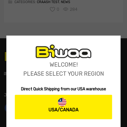
CATEGORIES:
CRAASH TEST
,
NEWS
0
284
WELCOME!
PLEASE SELECT YOUR REGION
support@biwaa.com
Direct Quick Shipping from our USA warehouse
JOIN US:
USA/CANADA