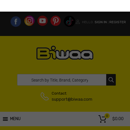
MY ACCOUNT
WISHLIST
COMPARE LIST
USA WEBSITE
HELLO.
SIGN IN
REGISTER
|
Contact:
support@biwaa.com
0
$
0.00
MENU