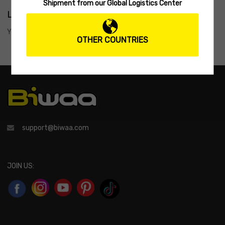
Shipment from our Global Logistics Center
Leave
a Reply
You must be
logged in
to post a comment.
OTHER COUNTRIES
support@biwaa.com
JOIN US: