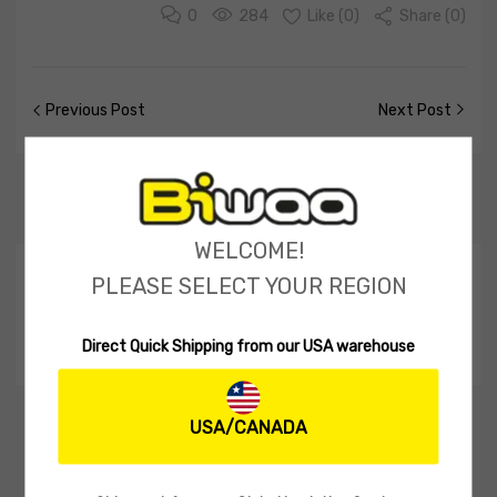
0
284
Like (
0
)
Share (0)
Previous Post
Next Post
Related
Posts
WELCOME!
09/16/2021
NEWS
PLEASE SELECT YOUR REGION
Biwaa Ocean Divinator – Part 2
Direct Quick Shipping from our USA warehouse
Without ending with the ...
USA/CANADA