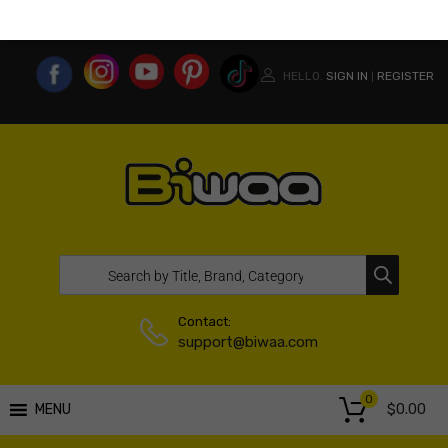
MY ACCOUNT
WISHLIST
COMPARE LIST
USA WEBSITE
HELLO.
SIGN IN
REGISTER
|
Contact:
support@biwaa.com
0
$
0.00
MENU