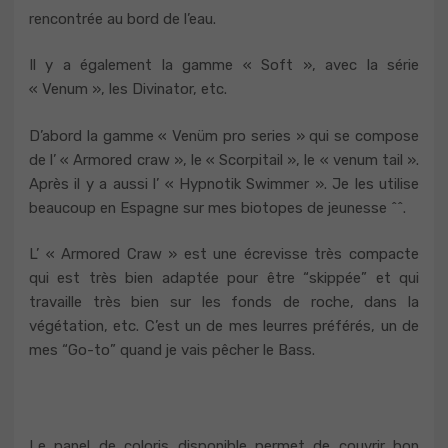
rencontrée au bord de l’eau.
Il y a également la gamme « Soft », avec la série
« Venum », les Divinator, etc.
D’abord la gamme « Venüm pro series » qui se compose
de l’ « Armored craw », le « Scorpitail », le « venum tail ».
Après il y a aussi l’ « Hypnotik Swimmer ». Je les utilise
beaucoup en Espagne sur mes biotopes de jeunesse ^^.
L’ « Armored Craw » est une écrevisse très compacte
qui est très bien adaptée pour être “skippée” et qui
travaille très bien sur les fonds de roche, dans la
végétation, etc. C’est un de mes leurres préférés, un de
mes “Go-to” quand je vais pêcher le Bass.
Le panel de coloris disponible permet de couvrir bon