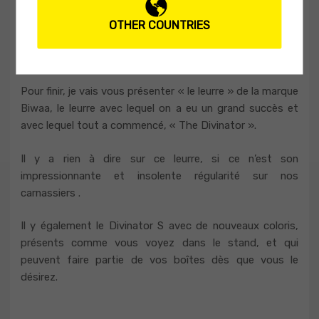
verticale, qui se montrent dévastateurs avec les gros
sandres.
OTHER COUNTRIES
Pour finir, je vais vous présenter « le leurre » de la marque
Biwaa, le leurre avec lequel on a eu un grand succès et
avec lequel tout a commencé, « The Divinator ».
Il y a rien à dire sur ce leurre, si ce n’est son
impressionnante et insolente régularité sur nos
carnassiers .
Il y également le Divinator S avec de nouveaux coloris,
présents comme vous voyez dans le stand, et qui
peuvent faire partie de vos boîtes dès que vous le
désirez.