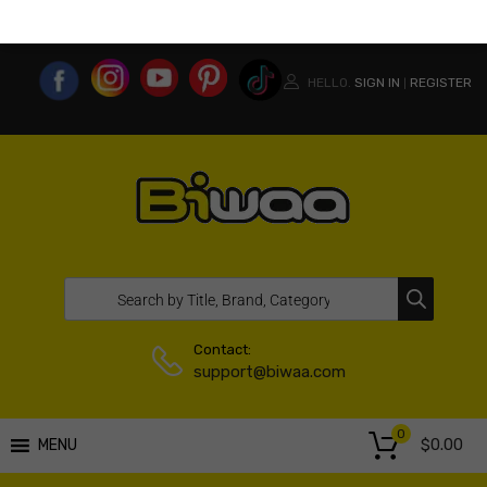
MY ACCOUNT
WISHLIST
COMPARE LIST
USA WEBSITE
HELLO.
SIGN IN
REGISTER
|
Contact:
support@biwaa.com
0
$
0.00
MENU