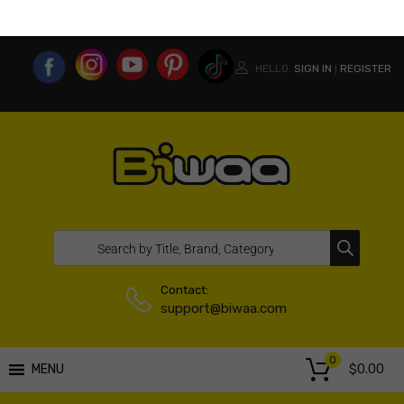
MY ACCOUNT
WISHLIST
COMPARE LIST
USA WEBSITE
HELLO.
SIGN IN
REGISTER
|
Contact:
support@biwaa.com
0
$
0.00
MENU