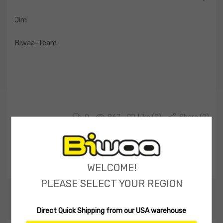
Jim
Biwaa-Team
0
867
Like (
0
)
Share (0)
Previous Post
Next Post
WELCOME!
PLEASE SELECT YOUR REGION
Related
Posts
Direct Quick Shipping from our USA warehouse