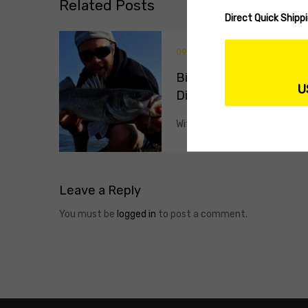
Related
Posts
Direct Quick Ship
09/16/2021
NEWS
Biwaa Ocean
U
Divinator – Part 2
Without ending with the ...
Leave
a Reply
You must be
logged in
to post a comment.