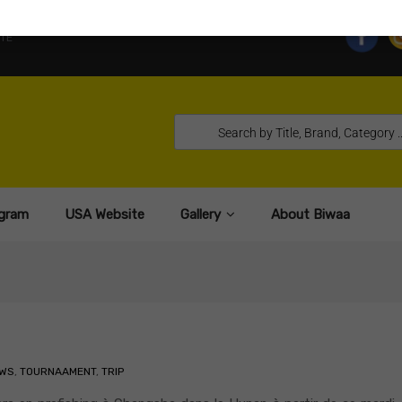
TE
gram
USA Website
Gallery
About Biwaa
WS
,
TOURNAAMENT
,
TRIP