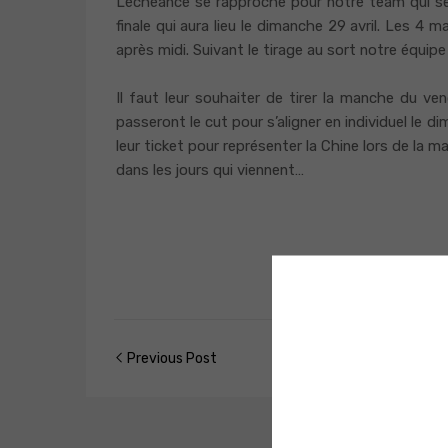
L’échéance se rapproche pour notre team qui sera
finale qui aura lieu le dimanche 29 avril. Les 4
après midi. Suivant le tirage au sort notre équ
Il faut leur souhaiter de tirer la manche du ven
passeront le cut pour s’aligner en individuel le di
leur ticket pour représenter la Chine lors de la
dans les jours qui viennent…
Previous Post