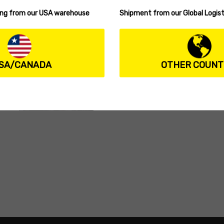
ping from our USA warehouse
Shipment from our Global Logist
08/13/2021
NEWS
Biwaa Ocean
SA/CANADA
OTHER COUNT
Divinator – Part 1
Ocean Divinator is on ...