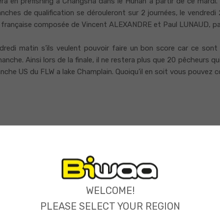
 en prefishing à Changsha dans le Hunan à partir de ce mardi. L’obj
 manches de qualification se dérouleront sur 2 journées, le vendred
ipe française composée de Vincent ALEXANDRE et Paul LUNAUD, part
dredi matin s’ils veulent pouvoir faire un bon score car ce sont 
manche. Ainsi lors de la finale, il ne restera plus que 20 pêcheurs 
 manche US du FLW a lake Champlain. Quoiqu’il en soit vous pouve
WELCOME!
PLEASE SELECT YOUR REGION