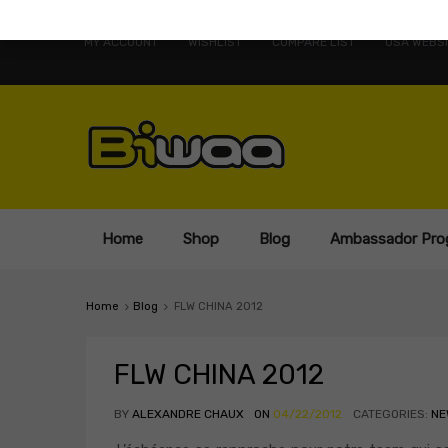
MY ACCOUNT
WISHLIST
COMPARE LIST
USA WEBSI
Home
Shop
Blog
Ambassador Pro
Home
Blog
FLW CHINA 2012
FLW CHINA 2012
BY
ALEXANDRE CHAUX
ON
04/22/2012
CATEGORIES:
NE