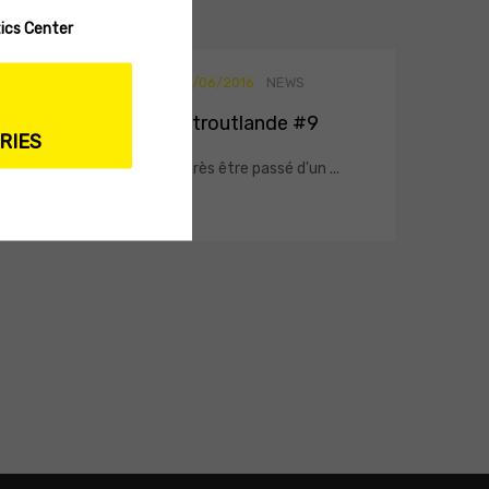
ics Center
03/06/2016
NEWS
IStroutlande #9
RIES
Après être passé d'un ...