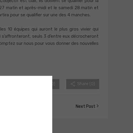
ectif est clair, ils doivent se qualifier pour la
i 27 matin et après-midi et le samedi 28 matin et
ira pour se qualifier sur une des 4 manches.
les 10 équipes qui auront le plus gros vivier qui
qui s’affronteront, seuls 3 d’entre eux décrocheront
z comptez sur nous pour vous donner des nouvelles
1
245
Like (
0
)
Share (0)
Next Post