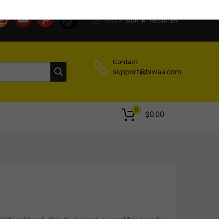
HELLO.
SIGN IN
REGISTER
|
Contact:
support@biwaa.com
0
$
0.00