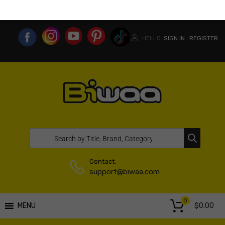
MY ACCOUNT
WISHLIST
COMPARE LIST
USA WEBSITE
HELLO.
SIGN IN
REGISTER
|
Contact:
support@biwaa.com
0
$
0.00
MENU