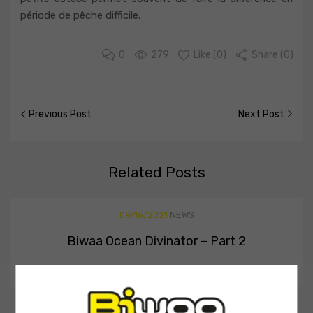
période de pêche difficile.
0
279
Like (
0
)
Share (0)
Previous Post
Next Post
Related
Posts
09/16/2021
NEWS
Biwaa Ocean Divinator – Part 2
Without ending with the ...