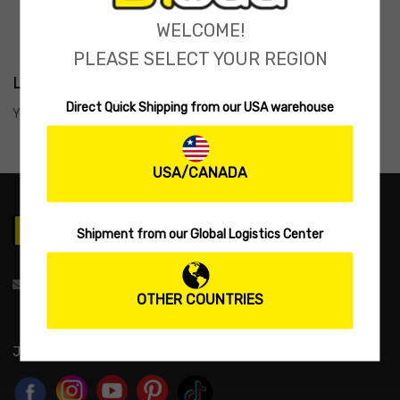
WELCOME!
PLEASE SELECT YOUR REGION
Leave
a Reply
Direct Quick Shipping from our USA warehouse
You must be
logged in
to post a comment.
USA/CANADA
Shipment from our Global Logistics Center
support@biwaa.com
OTHER COUNTRIES
JOIN US: