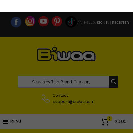
MY ACCOUNT
WISHLIST
COMPARE LIST
USA WEBSITE
HELLO.
SIGN IN
REGISTER
|
Contact:
support@biwaa.com
0
$
0.00
MENU