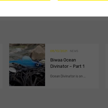
08/13/2021
NEWS
Biwaa Ocean
Divinator – Part 1
Ocean Divinator is on ...