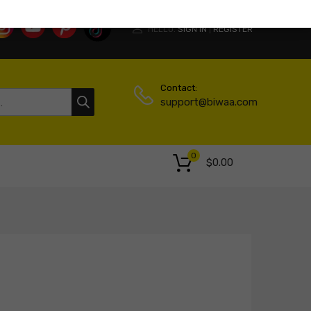
HELLO.
SIGN IN
REGISTER
|
Contact:
support@biwaa.com
0
$
0.00