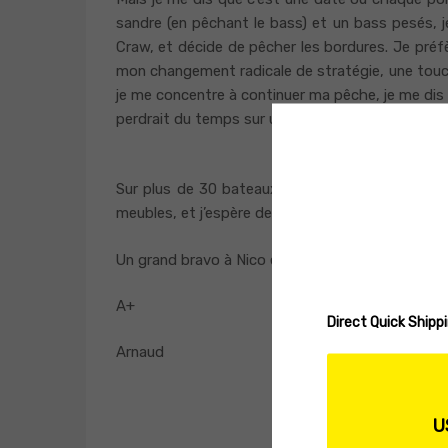
sandre (en pêchant le bass) et un bass pesés,
Craw, et décide de pêcher les bordures. Je préfè
mon changement radicale de stratégie, une touche,
je me concentre à continuer ma pêche, je me dis 
perdrait du temps sur un brochet d’une quarantai
Sur plus de 30 bateaux, seuls 8 équipages ont 
meubles, et j’espère de tout coeur que nous allon
Un grand bravo à Nico et Thias qui remporte cett
A+
Direct Quick Ship
Arnaud
U