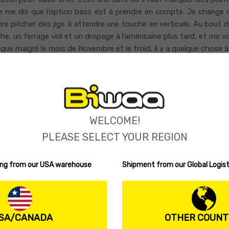
 je me dis que l’option bass est à prendre en compte. Je change
re pitcher des jigs à attendre une touche en verticale. Au bout de
 un ferrage viril et un dropage à l’américaine plus tard, et me voil
que malgré le mois de Novembre et le froid, il y a quelque chose à 
ne de centimètres. Je rentre à le pesée avec donc ce petit bass e
réussi à prendre quelque chose. Je me classe 6 ème, c’est pas si
s faire bien mieux à Mimizan en Janvier prochain.
WELCOME!
e épreuve avec un gros sandre de plus de 4 kg, et merci à l’organi
PLEASE SELECT YOUR REGION
ping from our USA warehouse
Shipment from our Global Logist
SA/CANADA
OTHER COUNT