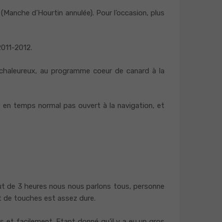
(Manche d’Hourtin annulée). Pour l’occasion, plus
2011-2012.
 chaleureux, au programme coeur de canard à la
t en temps normal pas ouvert à la navigation, et
bout de 3 heures nous nous parlons tous, personne
out de touches est assez dure.
s et facilement. Etant donné qu’il y a eu un gros