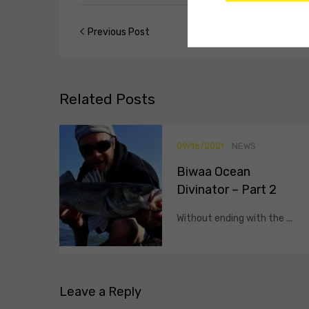
Previous Post
Related
Posts
09/16/2021
NEWS
Biwaa Ocean
Divinator – Part 2
Without ending with the ...
Leave
a Reply