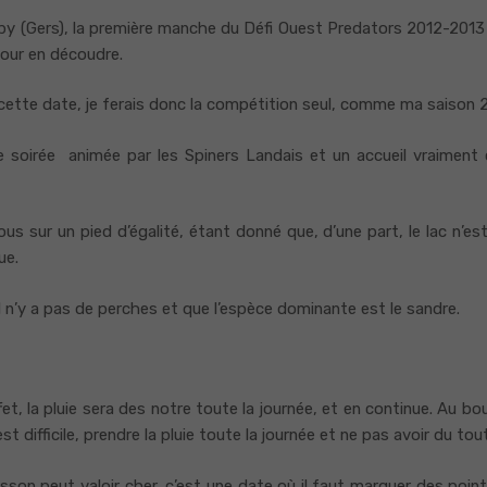
l’Uby (Gers), la première manche du Défi Ouest Predators 2012-2013 
our en découdre.
cette date, je ferais donc la compétition seul, comme ma saison 
e soirée animée par les Spiners Landais et un accueil vraiment
s sur un pied d’égalité, étant donné que, d’une part, le lac n’es
ue.
 n’y a pas de perches et que l’espèce dominante est le sandre.
t, la pluie sera des notre toute la journée, et en continue. Au 
st difficile, prendre la pluie toute la journée et ne pas avoir du t
son peut valoir cher, c’est une date où il faut marquer des point