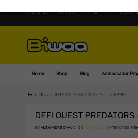
MY ACCOUNT
WISHLIST
COMPARE LIST
USA WEBSI
Home
Shop
Blog
Ambassador Pro
Home
Blog
DEFI OUEST PREDATORS – Manche de l'Uby
DEFI OUEST PREDATORS –
BY
ALEXANDRE CHAUX
ON
11/06/2012
CATEGORIES:
NE