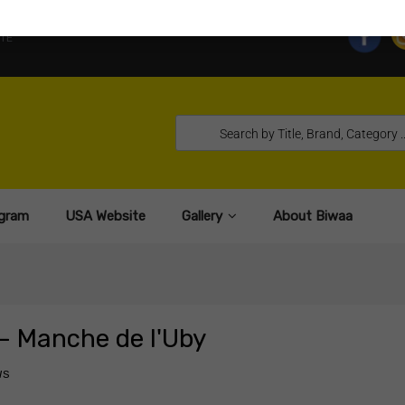
TE
gram
USA Website
Gallery
About Biwaa
 Manche de l'Uby
WS