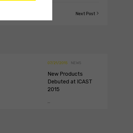
Next Post
07/21/2015
NEWS
New Products
Debuted at ICAST
2015
...