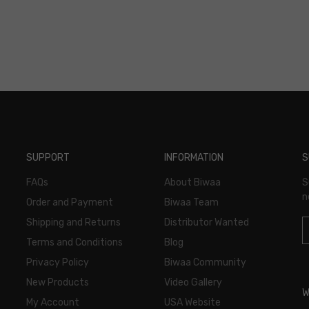
SUPPORT
INFORMATION
S
FAQs
About Biwaa
S
n
Order and Payment
Biwaa Team
Shipping and Returns
Distributor Wanted
Terms and Conditions
Blog
Privacy Policy
Biwaa Community
New Products
Video Gallery
W
My Account
USA Website