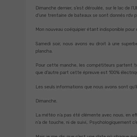
Dimanche dernier, s’est déroulée, sur le lac de 
d’une trentaine de bateaux se sont donnés rdv p
Mon nouveau coéquipier étant indisponible pour 
Samedi soir, nous avons eu droit à une superb
plancha.
Pour cette manche, les compétiteurs partent tou
que d’autre part cette épreuve est 100% électriq
Les seuls informations que nous avons sont qu’il
Dimanche.
La météo n’a pas été clémente avec nous, en effe
n’a de touche, ni de suivi.. Psychologiquement c’e
Mais je me dis que c’est une date où chaque pois